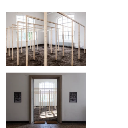
Der Protagonist versteckt sich unter der Erde und 
erzählt uns von seiner Skepsis, seinen Ängsten und 
den Feinden, die ihn bedrohen. Das was wir sehen 
ist die Reflektion seines unterirdischen Baus. Das 
hier ist die Lösung die ich gefunden habe, mit der 
sich alle Bilder, die der Text evoziert mit nur zwei 
Elementen, Holz und Erde, darstellen lässt und eine 
Landschaft realisiert. Diese Landschaft ist für mich 
der Ort, an dem die Erzählung interpretiert wird: 
eine fragile Konstruktion, deren Existenz und 
Effizienz umstritten sind.

Die Rolle der Besucher*innen ist nicht nur dem Ton 
zu folgen. Die Besucher*innen werden, sofern sie 
wollen, ein Teil der Geschichte. Obwohl nicht die 
komplette Geschichte hörbar ist, sondern nur ein 
paar Fragmente, so kommen wir trotzdem 
unterbewusst durch diese skurrile Beschreibung 
des Tieres zu einer unangenehmen Wahrheit: die 
Beobachtung die man erlebt. Die Einsamkeit des 
Wesens und des Textes.

Fivos Theodosakis, Düsseldorf 8.7.2019