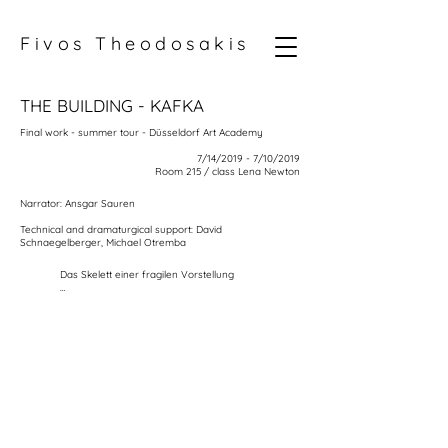
Fivos Theodosakis
THE BUILDING - KAFKA
Final work - summer tour - Düsseldorf Art Academy
7/10/2019 - 7/14/2019
Room 215 / class Lena Newton
Narrator: Ansgar Sauren
Technical and dramaturgical support: David
Schnaegelberger, Michael Otremba
Das Skelett einer fragilen Vorstellung

Der Erzähler, oder das Tier sucht sowohl nach 
Feinden als auch den Schutz vor ihnen. So ist es 
am Ende in einer Falle gefangen, die es selbst 
gebaut hat. Alles was es über seine Konstruktion 
beschreibt, hat mit seinen Ängsten zu tun.

Wenn wir den Raum betreten, treffen wir auf zwei 
Welten gleichzeitig, das Innere und das Äußere, die 
sich dort befinden und verbinden. Die Geräusche, 
die außerhalb des Raumes zufällig entstehen, ist 
die reale Welt, die Welt die zu den Gegnern gehört.
