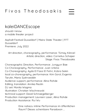
Fivos Theodosakis
kaleiDANCEscope
should-I-know
a mobile theater project
Asphalt Festival Dusseldorf | Mainz State Theater | FFT
Dusseldorf
Premiere: July 2022
Art direction, choreography, performance: Tümay Kılıncel
Artistic direction, video: Cornelius Schaper
Stage: Fivos Theodosakis
Choreographic Direction, Performance: Jungyun Bae
Co-Choreography, Performance: Juan Urbina
Co-Choreography: Ayda El Fassi El Fehri, Kübra Sekin
local co-choreography, performance: Kim Gorol, Evgenia
Tarutin, Manis Sjahroeddin
Audience support, performance: Alina Rohde
Editing, translation: Annika Restin
DJ set: Monita Wagma
Illustration: Christian Wischnewski
technical support: David Schnaegelberger
Production management: Laureen Laser, Alina Rohde
Production Assistance: Rui Wu
Eine nahezu intime Performance im öffentlichen 
Raum? Dieses scheinbare Paradoxon 