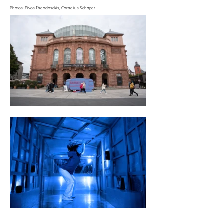
ermöglicht das Projekt ›kaleiDANCEscope‹ von 
Tümay Kılınçel und Cornelius Schaper. Die 
Photos: Fivos Theodosakis, Cornelius Schaper
Tanzwunschmaschine funktioniert wie eine 
begehbare Jukebox. Im Inneren eines 
umgebauten Wohnwagens eröffnet sich mitten 
in der Stadt eine Miniaturbühne, die den 
Besucher:innen die Programmwahl überlässt: 
Der Gast entscheidet sich anhand einer Liste für 
einen Tanz, der dann sofort live und nur für ihn 
allein getanzt wird. Eine 1:1-Performance dauert 
je nach Tanzauswahl zwischen drei und sieben 
Minuten.

›kaleiDANCEscope‹ hinterfragt die Diversität im 
Tanz: Wer tanzt und was ist der Tanz-Kanon? 
Welche Körper bekommen im Theater- und 
Kulturbetrieb eine Bühne und wer wird 
ausgeschlossen? Welche Tänze werden gezeigt 
– und welche könnten noch dazu gehören? Das 
Ensemble besteht aus fünf Performer:innen, 
sowohl professionellen Tänzer:innen als auch 
Menschen ohne akademische Ausbildung. Zum 
Basis-Repertoire der Tanz-Jukebox gehören u. 
a. zeitgenössischer und klassischer Tanz, 
Voguing, Mixed Abled Dance, traditionell-
koreanischer Tanz, Konzepttanz, Hip-Hop und 
Latin-Dance, vorgetragen teils mit, teils ohne 
Musik. Im Vorfeld des asphalt Festivals werden 
Tümay Kılınçel und Cornelius Schaper aber 
auch neue Tänze recherchieren und dazu 
lokale Tanzgruppen aufsuchen: Was gibt es in 
Düsseldorf vor Ort für besondere Tänze, die in 
die Tanzliste eingefügt werden könnten? 
Mittelfristig soll so aus dem Wohnwagen eine 
›Tanzsammelmaschine‹ und ein rollendes Archiv 